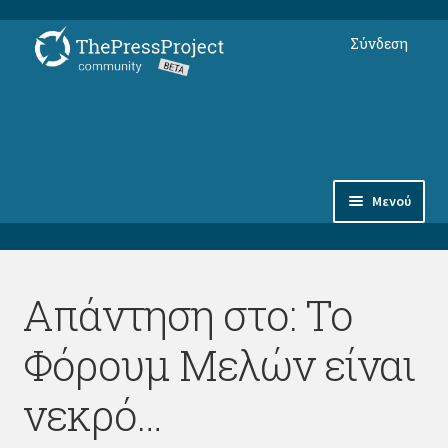
Απευθείας
Μετάβαση
Σύνδεση
μετάβαση
σε
στην
περιεχόμενο
πλοήγηση
Μενού
Συνδρομές
Απάντηση στο: Το
Αντικείμενα
Φόρουμ Μελών είναι
Φόρουμ Μελών
νεκρό…
thepressproject.gr ⇗