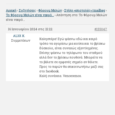
Αρχική
›
Συζητήσεις
›
Φόρουμ Μελών
›
Στήλη «επιστολές»/mailbag
›
Το Φόρουμ Μελών είναι νεκρό…
›
Απάντηση στο: Το Φόρουμ Μελών
είναι νεκρό…
16 Ιανουαρίου 2024 στις 21:22
#155047
AL3X K.
Καλησπέρα! Εγώ ψάχνω εδώ και καιρό
Συμμετέχων
τρόπο να αγοράσω μια κούπα και το βρίσκω
δύσκολο, είναι συνεχώς εξαντλημένες.
Επίσης ψάχνω το τηλέφωνο του σταθμού
αλλά δεν το βρίσκω πουθενά. Μπορείτε να
το βάλετε σε εμφανές σημείο αν θέλετε.
Προς το παρών θα επικοινωνήσω μαζί σας
στο facebook.
Καλή συνέχεια. Venceremos.