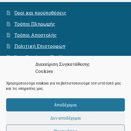
Όροι και προϋποθέσεις
Τρόποι Πληρωμής
Τρόποι Αποστολής
Πολιτική Επιστροφών
Όροι Εγγύησης Προϊόντων
Διαχείριση Συγκατάθεσης
Ασφάλεια Συνναλαγών
Cookies
Χρησιμοποιούμε cookies για να βελτιστοποιούμε τον ιστότοπό μας
και τις υπηρεσίες μας.
© Community - The Press Project 2026
Αποδέχομαι
Πολιτική Απορρήτου
Δημιουργημένο με το
Δεν αποδέχομαι
WooCommerce
.