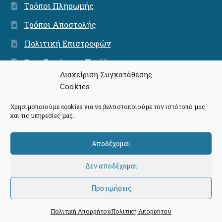
Τρόποι Πληρωμής
Τρόποι Αποστολής
Πολιτική Επιστροφών
Όροι Εγγύησης Προϊόντων
Διαχείριση Συγκατάθεσης
Ασφάλεια Συνναλαγών
Cookies
Χρησιμοποιούμε cookies για να βελτιστοποιούμε τον ιστότοπό μας
και τις υπηρεσίες μας.
© Community - The Press Project 2026
Αποδέχομαι
Πολιτική Απορρήτου
Δημιουργημένο με το
Δεν αποδέχομαι
WooCommerce
.
Προτιμήσεις
0
Πολιτική Απορρήτου
Πολιτική Απορρήτου