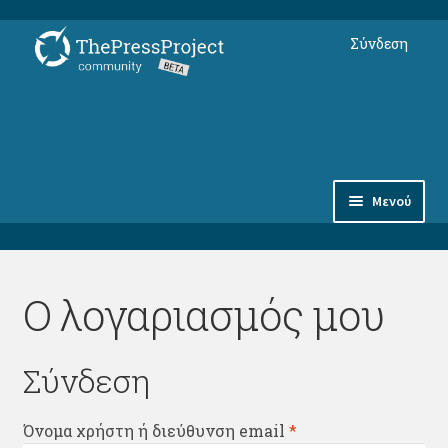
Απευθείας
Μετάβαση
Σύνδεση
μετάβαση
σε
στην
περιεχόμενο
πλοήγηση
Μενού
Συνδρομές
Ο λογαριασμός μου
Αντικείμενα
Φόρουμ Μελών
Σύνδεση
thepressproject.gr ⇗
Απαιτείται
Όνομα χρήστη ή διεύθυνση email
*