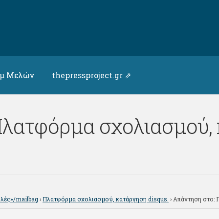
υμ Μελών
thepressproject.gr ⇗
Πλατφόρμα σχολιασμού,
ολές»/mailbag
›
Πλατφόρμα σχολιασμού, κατάργηση disqus.
›
Απάντηση στο: 