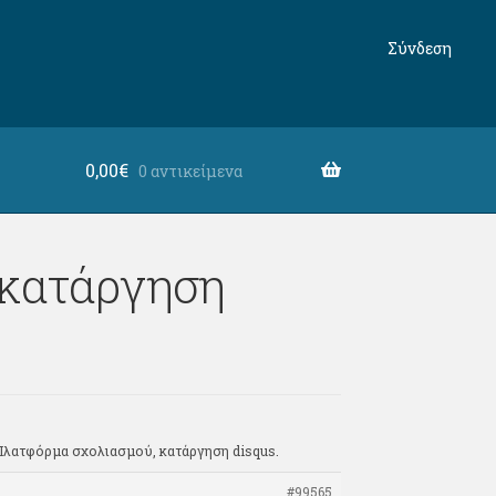
Σύνδεση
0,00
€
0 αντικείμενα
 κατάργηση
Πλατφόρμα σχολιασμού, κατάργηση disqus.
#99565