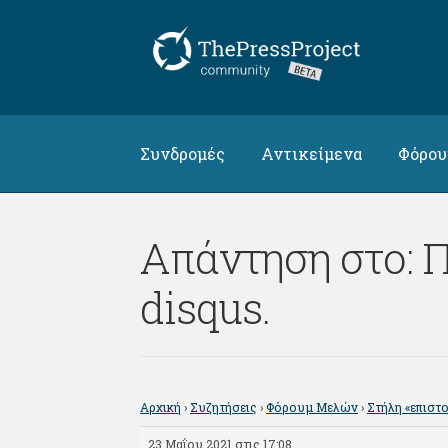
Απευθείας
Μετάβαση
μετάβαση
σε
στην
περιεχόμενο
πλοήγηση
Συνδρομές
Αντικείμενα
Φόρο
Απάντηση στο: 
disqus.
Αρχική
›
Συζητήσεις
›
Φόρουμ Μελών
›
Στήλη «επιστ
23 Μαΐου 2021 στις 17:08