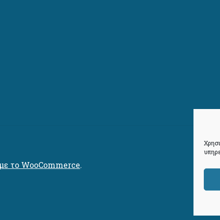
Χρησι
υπηρε
 με το WooCommerce
.