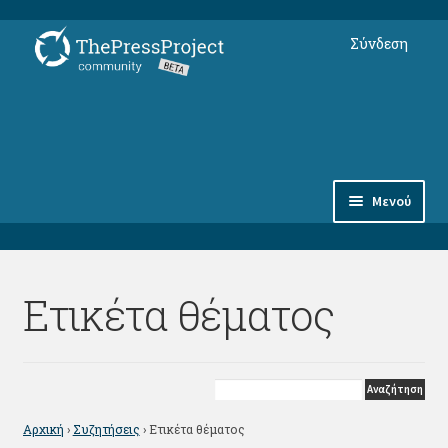
Απευθείας
Μετάβαση
Σύνδεση
μετάβαση
σε
στην
περιεχόμενο
πλοήγηση
Μενού
Συνδρομές
Ετικέτα θέματος
Αντικείμενα
Φόρουμ Μελών
thepressproject.gr ⇗
Αρχική
›
Συζητήσεις
›
Ετικέτα θέματος