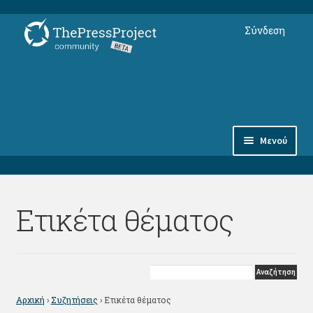
Απευθείας
Μετάβαση
Σύνδεση
μετάβαση
σε
στην
περιεχόμενο
πλοήγηση
Μενού
Συνδρομές
Ετικέτα θέματος
Αντικείμενα
Φόρουμ Μελών
thepressproject.gr ⇗
Αρχική
›
Συζητήσεις
›
Ετικέτα θέματος