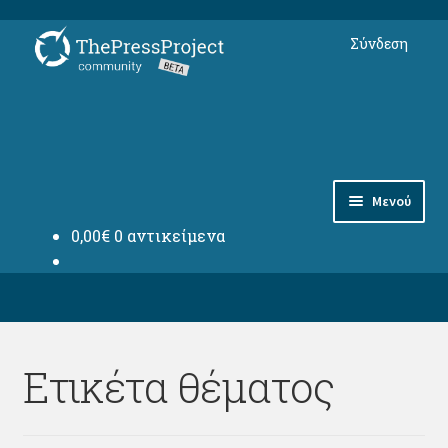
Απευθείας
Μετάβαση
Σύνδεση
μετάβαση
σε
στην
περιεχόμενο
πλοήγηση
Μενού
0,00
€
0 αντικείμενα
Συνδρομές
Αντικείμενα
Φόρουμ Μελών
Ετικέτα θέματος
thepressproject.gr ⇗