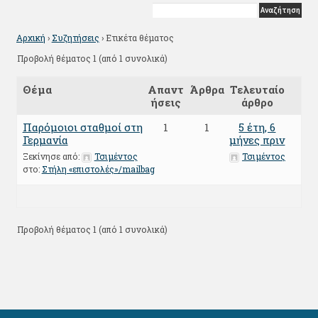
Αρχική
›
Συζητήσεις
›
Ετικέτα θέματος
Προβολή θέματος 1 (από 1 συνολικά)
Θέμα
Απαντ
Άρθρα
Τελευταίο
ήσεις
άρθρο
Παρόμοιοι σταθμοί στη
1
1
5 έτη, 6
Γερμανία
μήνες πριν
Ξεκίνησε από:
Τσιμέντος
Τσιμέντος
στο:
Στήλη «επιστολές»/mailbag
Προβολή θέματος 1 (από 1 συνολικά)