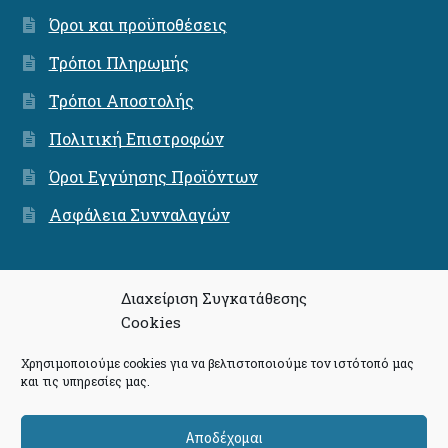
Όροι και προϋποθέσεις
Τρόποι Πληρωμής
Τρόποι Αποστολής
Πολιτική Επιστροφών
Όροι Εγγύησης Προϊόντων
Ασφάλεια Συνναλαγών
Διαχείριση Συγκατάθεσης
Cookies
© Community - The Press Project 2026
Πολιτική Απορρήτου
Δημιουργημένο με το
Χρησιμοποιούμε cookies για να βελτιστοποιούμε τον ιστότοπό μας
και τις υπηρεσίες μας.
WooCommerce
.
Αποδέχομαι