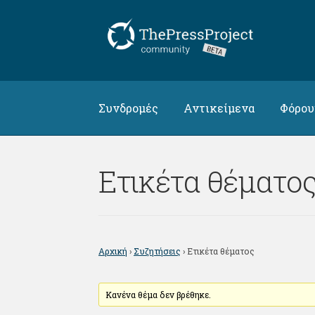
Απευθείας
Μετάβαση
μετάβαση
σε
στην
περιεχόμενο
πλοήγηση
Συνδρομές
Αντικείμενα
Φόρο
Ετικέτα θέματο
Αρχική
›
Συζητήσεις
›
Ετικέτα θέματος
Κανένα θέμα δεν βρέθηκε.