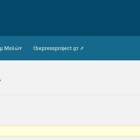
υμ Μελών
thepressproject.gr ⇗
ς