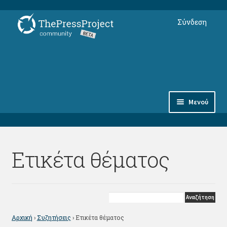
Απευθείας
Μετάβαση
Σύνδεση
μετάβαση
σε
στην
περιεχόμενο
πλοήγηση
Μενού
Συνδρομές
Ετικέτα θέματος
Αντικείμενα
Φόρουμ Μελών
thepressproject.gr ⇗
Αρχική
›
Συζητήσεις
›
Ετικέτα θέματος