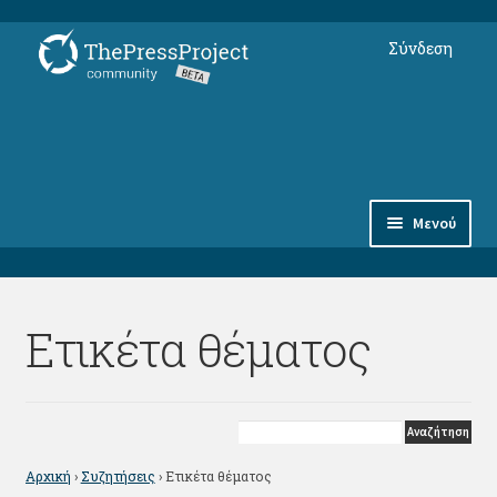
Απευθείας
Μετάβαση
Σύνδεση
μετάβαση
σε
στην
περιεχόμενο
πλοήγηση
Μενού
Συνδρομές
Ετικέτα θέματος
Αντικείμενα
Φόρουμ Μελών
thepressproject.gr ⇗
Αρχική
›
Συζητήσεις
›
Ετικέτα θέματος