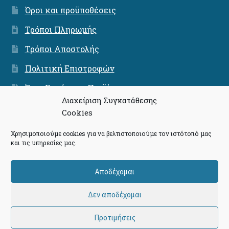
Όροι και προϋποθέσεις
Τρόποι Πληρωμής
Τρόποι Αποστολής
Πολιτική Επιστροφών
Όροι Εγγύησης Προϊόντων
Διαχείριση Συγκατάθεσης
Ασφάλεια Συνναλαγών
Cookies
Χρησιμοποιούμε cookies για να βελτιστοποιούμε τον ιστότοπό μας
και τις υπηρεσίες μας.
© Community - The Press Project 2026
Αποδέχομαι
Πολιτική Απορρήτου
Δημιουργημένο με το
Δεν αποδέχομαι
WooCommerce
.
Προτιμήσεις