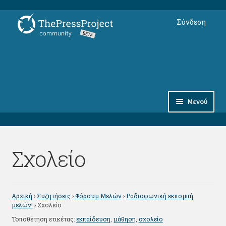
Απευθείας
Μετάβαση
Σύνδεση
μετάβαση
σε
στην
περιεχόμενο
πλοήγηση
Μενού
Συνδρομές
Σχολείο
Αντικείμενα
Φόρουμ Μελών
Αρχική
›
Συζητήσεις
›
Φόρουμ Μελών
›
Ραδιοφωνική εκπομπή
thepressproject.gr ⇗
μελών!
›
Σχολείο
Τοποθέτηση ετικέτας:
εκπαίδευση
,
μάθηση
,
σχολείο