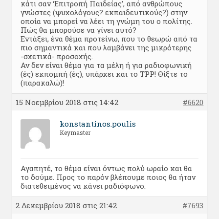
κάτι σαν ‘Επιτροπή Παιδείας’, από ανθρώπους
γνώστες (ψυχολόγους? εκπαιδευτικούς?) στην
οποία να μπορεί να λέει τη γνώμη του ο πολίτης.
Πώς θα μπορούσε να γίνει αυτό?
Εντάξει, ένα θέμα προτείνω, που το θεωρώ από τα
πιο σημαντικά και που λαμβάνει της μικρότερης
-σχετικά- προσοχής.
Αν δεν είναι θέμα για τα μέλη ή για ραδιοφωνική
(ές) εκπομπή (ές), υπάρχει και το TPP! Θίξτε το
(παρακαλώ)!
15 Νοεμβρίου 2018 στις 14:42
#6620
konstantinos.poulis
Keymaster
Αγαπητέ, το θέμα είναι όντως πολύ ωραίο και θα
το δούμε. Προς το παρόν βλέπουμε ποιος θα ήταν
διατεθειμένος να κάνει ραδιόφωνο.
2 Δεκεμβρίου 2018 στις 21:42
#7693