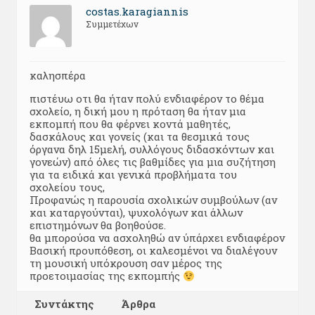
costas.karagiannis
Συμμετέχων
καλησπέρα
πιστέυω οτι θα ήταν πολύ ενδιαφέρον το θέμα
σχολείο, η δική μου η πρόταση θα ήταν μια
εκπομπή που θα φέρνει κοντά μαθητές,
δασκάλους και γονείς (και τα θεσμικά τους
όργανα δηλ 15μελή, συλλόγους διδασκόντων και
γονεών) από όλες τις βαθμίδες για μια συζήτηση
για τα ειδικά και γενικά προβλήματα του
σχολείου τους,
Προφανώς η παρουσία σχολικών συμβούλων (αν
και καταργούνται), ψυχολόγων και άλλων
επιστημόνων θα βοηθούσε.
θα μπορούσα να ασχοληθώ αν ύπάρχει ενδιαφέρον
Βασική προυπόθεση, οι καλεσμένοι να διαλέγουν
τη μουσική υπόκρουση σαν μέρος της
προετοιμασίας της εκπομπής
Συντάκτης
Άρθρα