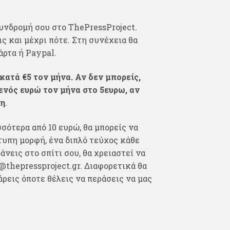
υνδρομή σου στο ThePressProject.
ις και μέχρι πότε. Στη συνέχεια θα
άρτα ή Paypal.
κατά €5 τον μήνα. Αν δεν μπορείς,
 ενός ευρώ τον μήνα στο 5ευρω, αν
μη
.
σότερα από 10 ευρώ, θα μπορείς να
τυπη μορφή, ένα διπλό τεύχος κάθε
άνεις στο σπίτι σου, θα χρειαστεί να
@thepressproject.gr
. Διαφορετικά θα
άρεις όποτε θέλεις να περάσεις να μας