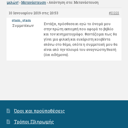
μελών!
›
Μετανάστευση
›
Απάντηση στο: Μετανάστευση
10 Ιανουαρίου 2019 στις 20:53
#11221
stam_stam
Εντάξει, πρόσθεσα κι εγώ το όνομά μου
Συμμετέχων
στην πρώτη εκπομπή που αφορά το βιβλίο
και τον κινηματογράφο. Φαντάζομαι πως θα
γίνει μια φιλική και ευχάριστη κουβέντα
επάνω στο θέμα, οπότε η συμμετοχή μου θα
είναι από την πλευρά του αναγνώστη/θεατή
(όχι ειδήμονα).
Όροι και προϋποθέσεις
Τρόποι Πληρωμής