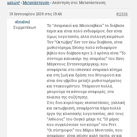
μελών!
›
Μετανάστευση
›
Απάντηση στο: Μετανάστευση
19 Ιανουαρίου 2019 στις 19:46
#11936
elinalou1
Το “Αναρχικοί και Μπολσεβίκοι” το διάβασα
Συμμετέχων
πέρσι και είναι πολύ ενδιαφέρον, δεν είναι
όμως λογοτεχνία, αλλά συλλογή κειμένων.
Τον “Οκτώβρη” δεν τον έχω διαβάσει, είναι
μυθιστόρημα; Επίσης πολύ ενδιαφέρον
βιβλίο που διάβασα πριν 2-3 χρόνια είναι “Το
σύντομο καλοκαίρι της αναρχίας” του Χανς
Μάγκνους Εντσενσμπέργκερ, που
αναφέρεται στο ισπανικό αναρχικό κίνημα
και στη ζωή και δράση του Ντουρούτι και
είναι ένα υβρίδιο μεταξύ μυθιστορήματος
και ντοκουμέντου. Υπάρχουν πολλά,
μπορούμε να κάνουμε αναφορές, στα
πλαίσια της συζήτησης.
Στις δυο κυριότερες επαναστάσεις, γαλλική
και οκτωβριανή, αναφέρονται πάρα πολλά
έργα της κλασσικής λογοτεχνίας, από τους
“Αθλιους” του Ουγκό μέχρι τις “10 μέρες
που συγκλόνισαν τον κόσμο” του Ριντ.
“Οι σύντροφοι” του Μάριο Μονιτσέλι, που
αναφέρεις, είναι επίσης καλή ταινία, αν και