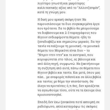
λιγότερο γνωστή και μικρότερης
καλλιτεχνικής αξίας από το “Αλλονζανφάν”,
κατά τη γνώμη μου.
Η δική μου αρχική σκέψη ήταν: Να
παρουσιάσουμε τα δυο συγκεκριμένα έργα
που πρότεινα. Για το βιβλίο θα μπορούσαμε
να διαβάσουμε και 2-3 παραγράφους που
θίγουν ενδιαφέροντα θέματα -ήδη το
ξαναδιαβάζω και σημειώνω μερικές. Για την
ταινία να παίξουμε τη μουσική -τα μουσικά
θέματα του Μορικόνε είναι δυο – το
“Ντιριν-ντιν-ντιν” και το κεντρικό, που
κορυφώνεται στο τέλος, ας βάλουμε και
από άλλη πηγή, συμφωνώ. Να ξεκινήσουμε
τη συζήτηση από αυτά, πάνω σε θέματα που
θίγουν βιβλίο και ταινία. Και μετά, όπου μας
πάει… με αναφορές πιθανά και σε άλλα βιβλία
και ταινίες με θέμα την επανάσταση. Θα
έλεγα να προτείνεις ό,τι θες, δεν χρειάζεται
να αγχωθούμε τόσο, ούτε να τα έχουμε όλα
προσυνεννοηθεί.
Επειδή δεν έχω ξανακάνει ποτέ εκπομπή σε
ραδιόφωνο, απλά καταγράφω τις σκέψεις