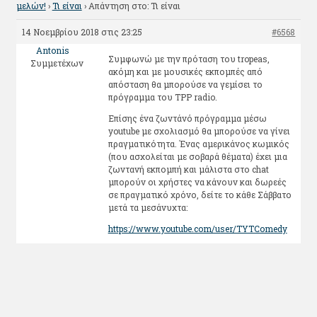
μελών!
›
Τι είναι
›
Απάντηση στο: Τι είναι
14 Νοεμβρίου 2018 στις 23:25
#6568
Antonis
Συμφωνώ με την πρόταση του tropeas,
Συμμετέχων
ακόμη και με μουσικές εκπομπές από
απόσταση θα μπορούσε να γεμίσει το
πρόγραμμα του TPP radio.
Επίσης ένα ζωντάνό πρόγραμμα μέσω
youtube με σχολιασμό θα μπορούσε να γίνει
πραγματικότητα. Ένας αμερικάνος κωμικός
(που ασχολείται με σοβαρά θέματα) έχει μια
ζωντανή εκπομπή και μάλιστα στο chat
μπορούν οι χρήστες να κάνουν και δωρεές
σε πραγματικό χρόνο, δείτε το κάθε Σάββατο
μετά τα μεσάνυχτα:
https://www.youtube.com/user/TYTComedy