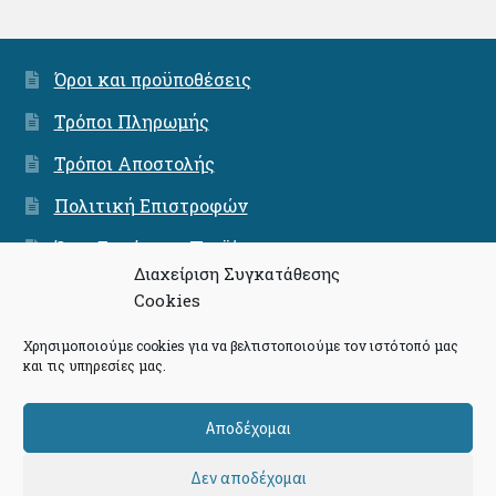
Όροι και προϋποθέσεις
Τρόποι Πληρωμής
Τρόποι Αποστολής
Πολιτική Επιστροφών
Όροι Εγγύησης Προϊόντων
Διαχείριση Συγκατάθεσης
Ασφάλεια Συνναλαγών
Cookies
Χρησιμοποιούμε cookies για να βελτιστοποιούμε τον ιστότοπό μας
και τις υπηρεσίες μας.
© Community - The Press Project 2026
Αποδέχομαι
Πολιτική Απορρήτου
Δημιουργημένο με το
Δεν αποδέχομαι
WooCommerce
.