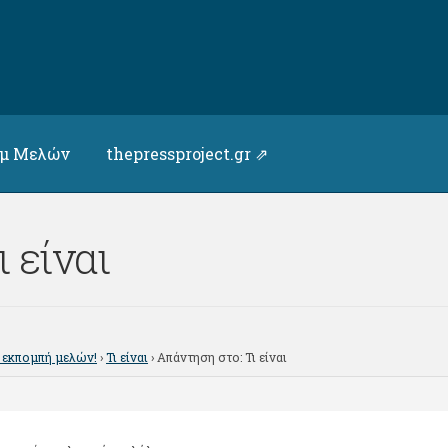
υμ Μελών
thepressproject.gr ⇗
 είναι
 εκπομπή μελών!
›
Τι είναι
›
Απάντηση στο: Τι είναι