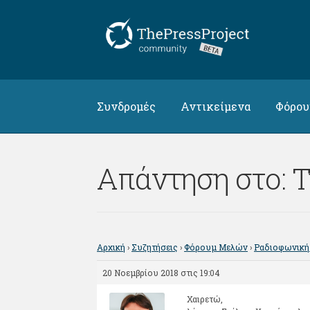
Απευθείας
Μετάβαση
μετάβαση
σε
στην
περιεχόμενο
πλοήγηση
Συνδρομές
Αντικείμενα
Φόρο
Απάντηση στο: Τι
Αρχική
›
Συζητήσεις
›
Φόρουμ Μελών
›
Ραδιοφωνική
20 Νοεμβρίου 2018 στις 19:04
Χαιρετώ,