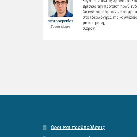
λέγομαι Στέλιος Χρονόπουλος
Βρίσκω την πρόταση πολύ ενδ
Θα ενδιαφερόμουν να συμμετέχ
στο ιδεολόγημα της «συνέχεια
schronopoulos
με εκτίμηση,
Συμμετέχων
σ.χρον.
Όροι και προϋποθέσεις