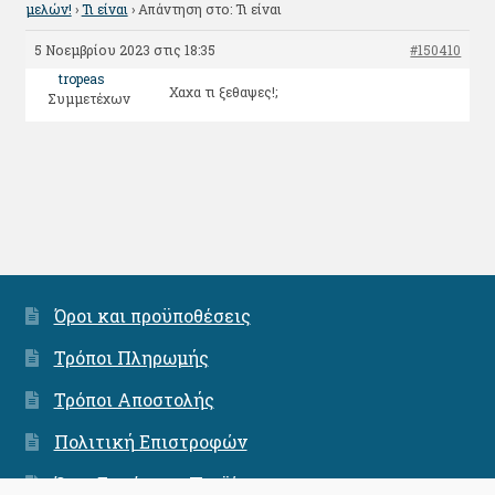
μελών!
›
Τι είναι
›
Απάντηση στο: Τι είναι
5 Νοεμβρίου 2023 στις 18:35
#150410
tropeas
Χαχα τι ξεθαψες!;
Συμμετέχων
Όροι και προϋποθέσεις
Τρόποι Πληρωμής
Τρόποι Αποστολής
Πολιτική Επιστροφών
Όροι Εγγύησης Προϊόντων