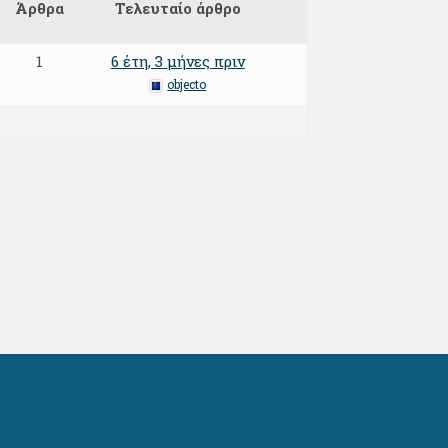
Άρθρα
Τελευταίο άρθρο
1
6 έτη, 3 μήνες πριν
objecto