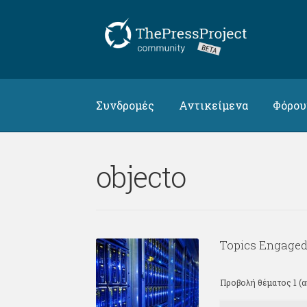
Απευθείας
Μετάβαση
μετάβαση
σε
στην
περιεχόμενο
πλοήγηση
Συνδρομές
Αντικείμενα
Φόρο
objecto
Topics Engaged
Προβολή θέματος 1 (α