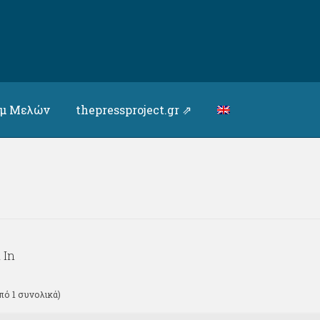
υμ Μελών
thepressproject.gr ⇗
 In
πό 1 συνολικά)