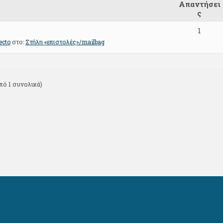
Απαντήσει
ς
1
ecto
στο:
Στήλη «επιστολές»/mailbag
πό 1 συνολικά)