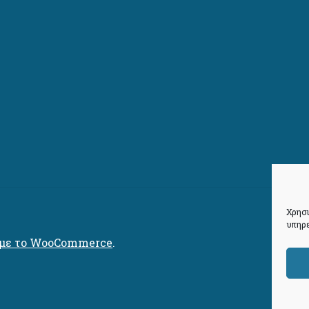
Χρησι
υπηρε
 με το WooCommerce
.