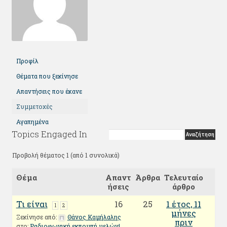
Προφίλ
Θέματα που ξεκίνησε
Απαντήσεις που έκανε
Συμμετοχές
Αγαπημένα
Topics Engaged In
Προβολή θέματος 1 (από 1 συνολικά)
Θέμα
Απαντ
Άρθρα
Τελευταίο
ήσεις
άρθρο
Τι είναι
16
25
1 έτος, 11
1
2
μήνες
Ξεκίνησε από:
Θάνος Καμήλαλης
πριν
στο:
Ραδιοφωνική εκπομπή μελών!